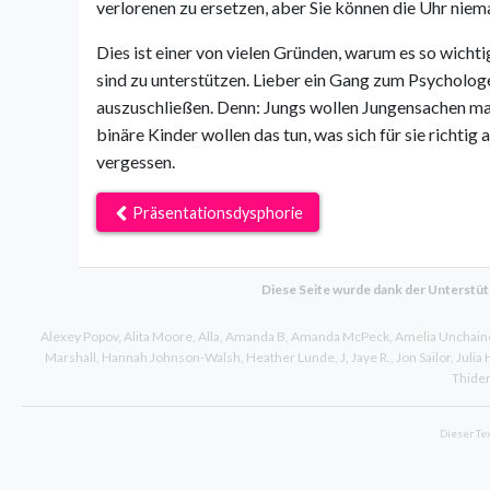
verlorenen zu ersetzen, aber Sie können die Uhr niem
Dies ist einer von vielen Gründen, warum es so wichti
sind zu unterstützen. Lieber ein Gang zum Psychologe
auszuschließen. Denn: Jungs wollen Jungensachen 
binäre Kinder wollen das tun, was sich für sie richtig 
vergessen.
Präsentationsdysphorie
Diese Seite wurde dank der Unterstü
Alexey Popov
Alita Moore
Alla
Amanda B
Amanda McPeck
Amelia Unchain
Marshall
Hannah Johnson-Walsh
Heather Lunde
J
Jaye R.
Jon Sailor
Julia
Thide
Dieser Te