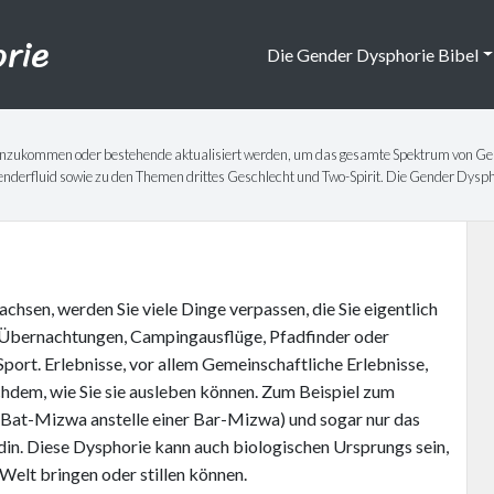
orie
Die Gender Dysphorie Bibel
te hinzukommen oder bestehende aktualisiert werden, um das gesamte Spektrum von 
derfluid sowie zu den Themen drittes Geschlecht und Two-Spirit. Die Gender Dysphor
hsen, werden Sie viele Dinge verpassen, die Sie eigentlich
. Übernachtungen, Campingausflüge, Pfadfinder oder
port. Erlebnisse, vor allem Gemeinschaftliche Erlebnisse,
chdem, wie Sie sie ausleben können. Zum Beispiel zum
ne Bat-Mizwa anstelle einer Bar-Mizwa) und sogar nur das
in. Diese Dysphorie kann auch biologischen Ursprungs sein,
r Welt bringen oder stillen können.