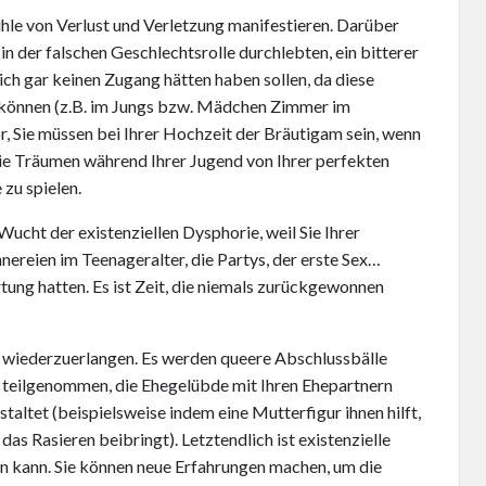
hle von Verlust und Verletzung manifestieren. Darüber
 in der falschen Geschlechtsrolle durchlebten, ein bitterer
ich gar keinen Zugang hätten haben sollen, da diese
können (z.B. im Jungs bzw. Mädchen Zimmer im
or, Sie müssen bei Ihrer Hochzeit der Bräutigam sein, wenn
. Sie Träumen während Ihrer Jugend von Ihrer perfekten
 zu spielen.
Wucht der existenziellen Dysphorie, weil Sie Ihrer
nnereien im Teenageralter, die Partys, der erste Sex…
tung hatten. Es ist Zeit, die niemals zurückgewonnen
se wiederzuerlangen. Es werden queere Abschlussbälle
n teilgenommen, die Ehegelübde mit Ihren Ehepartnern
altet (beispielsweise indem eine Mutterfigur ihnen hilft,
das Rasieren beibringt). Letztendlich ist existenzielle
n kann. Sie können neue Erfahrungen machen, um die