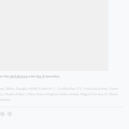
en Sie
via Patreon
oder
Ko-fi
Spenden.
son
Dillon
Douglas Wolff
Evelin M. C.
Fastbuilder575
Franziska Roten
Gwen
ss
Made of Stars
Mae
Mara
Meghan Hailey Jantak
Miguel Corona
N
Olivia
siopée