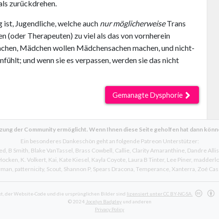
als zurückdrehen.
g ist, Jugendliche, welche auch
nur möglicherweise
Trans
n (oder Therapeuten) zu viel als das von vornherein
machen, Mädchen wollen Mädchensachen machen, und nicht-
anfühlt; und wenn sie es verpassen, werden sie das nicht
Gemanagte Dysphorie
tzung der Community ermöglicht. Wenn Ihnen diese Seite geholfen hat dann könn
Ein besonderes Dankeschön geht an folgende Patreon Unterstützer:
ed
B Smith
Blake VanTassel
Brass Cowbell
Callie
Clarity Amaranthine
Dandre Alli
 Hocken
K. Volkert
Kai
Kate Kiesel
Kayla Coyote
Laura B Tinter
Lee Piner
madderlo
rman
patternicity
Scout
Shannon P
Spears Dracona
Temperance
Xanterra
Zoé Cas
xt, der Website-Code und die ursprünglichen Bilder sind
lizensiert unter CC BY-NC-SA.
© 2024
Jocelyn Badgley
und anderen
Privacy Policy