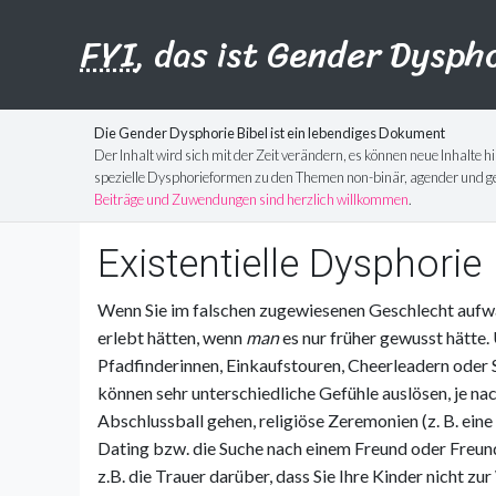
FYI
, das ist Gender Dysph
Die Gender Dysphorie Bibel ist ein lebendiges Dokument
Der Inhalt wird sich mit der Zeit verändern, es können neue Inhal
spezielle Dysphorieformen zu den Themen non-binär, agender und gen
Beiträge und Zuwendungen sind herzlich willkommen
.
Existentielle Dysphorie
Wenn Sie im falschen zugewiesenen Geschlecht aufwac
erlebt hätten, wenn
man
es nur früher gewusst hätte
Pfadfinderinnen, Einkaufstouren, Cheerleadern oder S
können sehr unterschiedliche Gefühle auslösen, je na
Abschlussball gehen, religiöse Zeremonien (z. B. ei
Dating bzw. die Suche nach einem Freund oder Freund
z.B. die Trauer darüber, dass Sie Ihre Kinder nicht zu