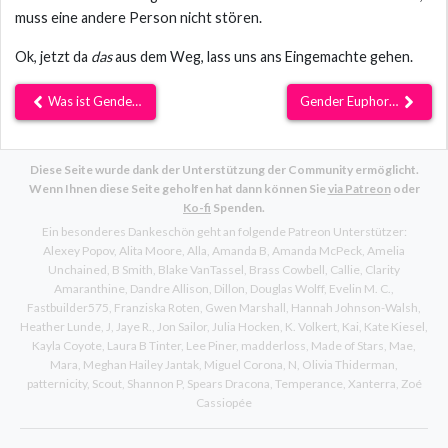
muss eine andere Person nicht stören.
Ok, jetzt da
das
aus dem Weg, lass uns ans Eingemachte gehen.
Was ist Gender?
Gender Euphorie
Diese Seite wurde dank der Unterstützung der Community ermöglicht.
Wenn Ihnen diese Seite geholfen hat dann können Sie
via Patreon
oder
Ko-fi
Spenden.
Ein besonderes Dankeschön geht an folgende Patreon Unterstützer:
Alexey Popov
Alita Moore
Alla
Amanda B
Amanda McPeck
Amelia
Unchained
B Smith
Blake VanTassel
Brass Cowbell
Callie
Clarity
Amaranthine
Dandre Allison
Dillon
Douglas Wolff
Evelin M. C.
Fastbuilder575
Franziska Roten
Gwen Marshall
Hannah Johnson-Walsh
Heather Lunde
J
Jaye R.
Jon Sailor
Julia Hocken
K. Volkert
Kai
Kate Kiesel
Kayla Coyote
Laura B Tinter
Lee Piner
madderloss
Made of Stars
Mae
Mara
Meghan Hailey Jantak
Miguel Corona
N
Olivia Thiderman
patternicity
Scout
Shannon P
Spears Dracona
Temperance
Xanterra
Zoé
Cassiopée