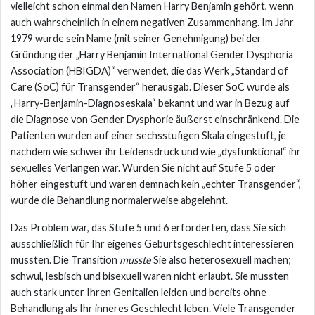
vielleicht schon einmal den Namen Harry Benjamin gehört, wenn
auch wahrscheinlich in einem negativen Zusammenhang. Im Jahr
1979 wurde sein Name (mit seiner Genehmigung) bei der
Gründung der „Harry Benjamin International Gender Dysphoria
Association (HBIGDA)“ verwendet, die das Werk „Standard of
Care (SoC) für Transgender“ herausgab. Dieser SoC wurde als
„Harry-Benjamin-Diagnoseskala“ bekannt und war in Bezug auf
die Diagnose von Gender Dysphorie äußerst einschränkend. Die
Patienten wurden auf einer sechsstufigen Skala eingestuft, je
nachdem wie schwer ihr Leidensdruck und wie „dysfunktional“ ihr
sexuelles Verlangen war. Wurden Sie nicht auf Stufe 5 oder
höher eingestuft und waren demnach kein „echter Transgender“,
wurde die Behandlung normalerweise abgelehnt.
Das Problem war, das Stufe 5 und 6 erforderten, dass Sie sich
ausschließlich für Ihr eigenes Geburtsgeschlecht interessieren
mussten. Die Transition
musste
Sie also heterosexuell machen;
schwul, lesbisch und bisexuell waren nicht erlaubt. Sie mussten
auch stark unter Ihren Genitalien leiden und bereits ohne
Behandlung als Ihr inneres Geschlecht leben. Viele Transgender