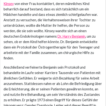
Kinsey
von einer Frau kontaktiert, deren männliches Kind
beharrlich darauf bestand, dass es sich tatsächlich um ein
Mädchen handelte und dass etwas ziemlich schiefgelaufen war.
Anstatt zu versuchen, die Verhaltensweisen ihrer Tochter zu
unterdrücken, wollte die Mutter ihr helfen, die Person zu
werden, die sie sein wollte. Kinsey wandte sich an einen
deutschen Endokrinologen namens
Dr. Harry Benjamin
, um zu
sehen, ob er dem Kind helfen könnte. Dr. Benjamin entwickelte
dann ein Protokoll der Östrogentherapie für den Teenager und
arbeitete mit der Familie zusammen, um chirurgische Hilfe zu
finden.
Anschließend verfeinerte Benjamin sein Protokoll und
behandelte im Laufe seiner Karriere Tausende von Patienten mit
ähnlichen Gefühlen. Er weigerte sich Bezahlung für seine Arbeit
anzunehmen. Stattdessen nahm er als Lohn die Befriedigung über
die Erleichterung, die er seinen Patienten gewähren konnte, an
und nutzte ihre Behandlung, um sein Verständnis des Zustandes
zu erhöhen. Er prägte 1973 einen Begriff für dieses Gefühl der
Inkongruenz: Gender Dysphorie. Leider wird dieser Begriff in