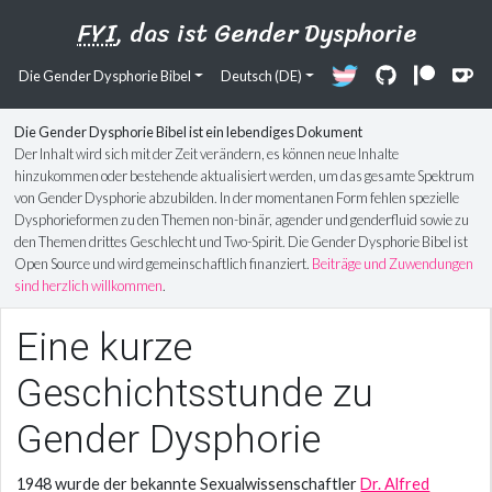
FYI
, das ist Gender Dysphorie
Die Gender Dysphorie Bibel
Deutsch (DE)
Die Gender Dysphorie Bibel ist ein lebendiges Dokument
Der Inhalt wird sich mit der Zeit verändern, es können neue Inhalte
hinzukommen oder bestehende aktualisiert werden, um das gesamte Spektrum
von Gender Dysphorie abzubilden. In der momentanen Form fehlen spezielle
Dysphorieformen zu den Themen non-binär, agender und genderfluid sowie zu
den Themen drittes Geschlecht und Two-Spirit. Die Gender Dysphorie Bibel ist
Open Source und wird gemeinschaftlich finanziert.
Beiträge und Zuwendungen
sind herzlich willkommen
.
Eine kurze
Geschichtsstunde zu
Gender Dysphorie
1948 wurde der bekannte Sexualwissenschaftler
Dr. Alfred