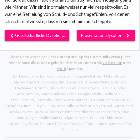
wie Männer. Wir sind (normalerweise) nur viel respektvoller. Es
war eine Befreiung von Schuld- und Schamgefühlen, von denen
ich nicht mal wusste, dass ich sie mit mir rumschleppte.
Gesellschaftliche Dysphorie
Präsentationsdysphorie
Diese Seite wurde dank der Unterstützung der Community ermöglicht.
Wenn Ihnen diese Seite geholfen hat dann können Sie
via Patreon
oder
Ko-fi
Spenden.
Ein besonderes Dankeschön geht an folgende Patreon Unterstützer:
Alexey Popov
Alita Moore
Alla
Amanda B
Amanda McPeck
Amelia
Unchained
B Smith
Blake VanTassel
Brass Cowbell
Callie
Clarity
Amaranthine
Dandre Allison
Dillon
Douglas Wolff
Evelin M. C.
Fastbuilder575
Franziska Roten
Gwen Marshall
Hannah Johnson-Walsh
Heather Lunde
J
Jaye R.
Jon Sailor
Julia Hocken
K. Volkert
Kai
Kate Kiesel
Kayla Coyote
Laura B Tinter
Lee Piner
madderloss
Made of Stars
Mae
Mara
Meghan Hailey Jantak
Miguel Corona
N
Olivia Thiderman
patternicity
Scout
Shannon P
Spears Dracona
Temperance
Xanterra
Zoé
Cassiopée