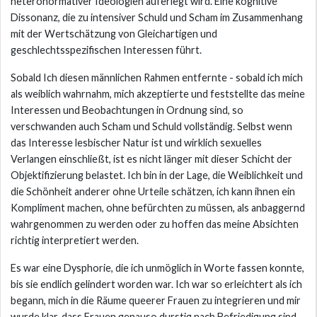
heteronormativer Ideologien auferlegt wird. Eine kognitive
Dissonanz, die zu intensiver Schuld und Scham im Zusammenhang
mit der Wertschätzung von Gleichartigen und
geschlechtsspezifischen Interessen führt.
Sobald Ich diesen männlichen Rahmen entfernte - sobald ich mich
als weiblich wahrnahm, mich akzeptierte und feststellte das meine
Interessen und Beobachtungen in Ordnung sind, so
verschwanden auch Scham und Schuld vollständig. Selbst wenn
das Interesse lesbischer Natur ist und wirklich sexuelles
Verlangen einschließt, ist es nicht länger mit dieser Schicht der
Objektifizierung belastet. Ich bin in der Lage, die Weiblichkeit und
die Schönheit anderer ohne Urteile schätzen, ich kann ihnen ein
Kompliment machen, ohne befürchten zu müssen, als anbaggernd
wahrgenommen zu werden oder zu hoffen das meine Absichten
richtig interpretiert werden.
Es war eine Dysphorie, die ich unmöglich in Worte fassen konnte,
bis sie endlich gelindert worden war. Ich war so erleichtert als ich
begann, mich in die Räume queerer Frauen zu integrieren und mir
wurde klar, dass Frauen genauso durstig nach Befriedigung sind