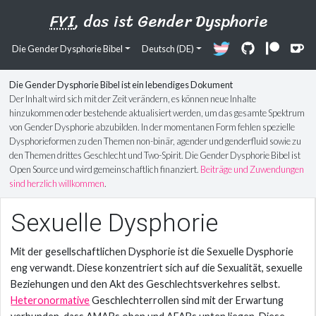
FYI
, das ist Gender Dysphorie
Die Gender Dysphorie Bibel
Deutsch (DE)
Die Gender Dysphorie Bibel ist ein lebendiges Dokument
Der Inhalt wird sich mit der Zeit verändern, es können neue Inhalte
hinzukommen oder bestehende aktualisiert werden, um das gesamte Spektrum
von Gender Dysphorie abzubilden. In der momentanen Form fehlen spezielle
Dysphorieformen zu den Themen non-binär, agender und genderfluid sowie zu
den Themen drittes Geschlecht und Two-Spirit. Die Gender Dysphorie Bibel ist
Open Source und wird gemeinschaftlich finanziert.
Beiträge und Zuwendungen
sind herzlich willkommen
.
Sexuelle Dysphorie
Mit der gesellschaftlichen Dysphorie ist die Sexuelle Dysphorie
eng verwandt. Diese konzentriert sich auf die Sexualität, sexuelle
Beziehungen und den Akt des Geschlechtsverkehres selbst.
Heteronormative
Geschlechterrollen sind mit der Erwartung