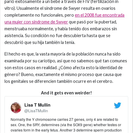
parió exitosamente a un bebé a través de FIV (fertilización in
vitro). Usualmente el síndrome de Swyer resulta en ovarios
completamente no funcionales, pero
en el 2008 fue encontrada
una mujer con síndrome de Swyer
que pasó por la pubertad,
menstruaba normalmente, y había tenido dos embarazos sin
asistencia. Su condición no fue descubierta hasta que se
descubrió que su hija también la tenía.
El hecho es que, la vasta mayoría de la población nunca ha sido
examinada por su cariotipo, así que no sabemos qué tan comunes
son estos casos en realidad. ¿Cómo afecta esto la identidad de
género? Bueno, exactamente el mismo proceso que causa que
los genitales se diferencien también ocurre en el cerebro.
And it gets even weirder!
Lisa T Mullin
@LisaTMullin
Normally the Y chromosome carries 27 genes, only 4 are related to
sex. One, the SRY, determines (via the SOX9 gene) whether testes or
ovaries form in the early fetus. Another 3 determine sperm production