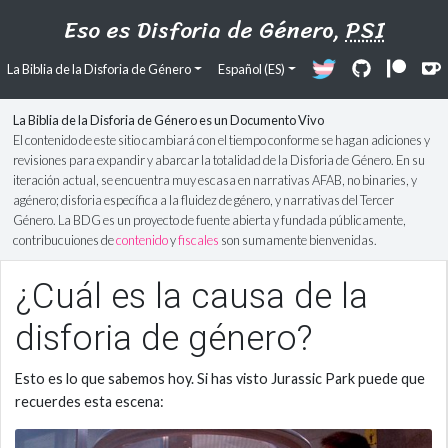
Eso es Disforia de Género,
PSI
La Biblia de la Disforia de Género
Español (ES)
La Biblia de la Disforia de Género es un Documento Vivo
El contenido de este sitio cambiará con el tiempo conforme se hagan adiciones y
revisiones para expandir y abarcar la totalidad de la Disforia de Género. En su
iteración actual, se encuentra muy escasa en narrativas AFAB, no binaries, y
agénero; disforia específica a la fluidez de género, y narrativas del Tercer
Género. La BDG es un proyecto de fuente abierta y fundada públicamente,
contribucuiones de
contenido
y
fiscales
son sumamente bienvenidas.
¿Cuál es la causa de la
disforia de género?
Esto es lo que sabemos hoy. Si has visto Jurassic Park puede que
recuerdes esta escena: