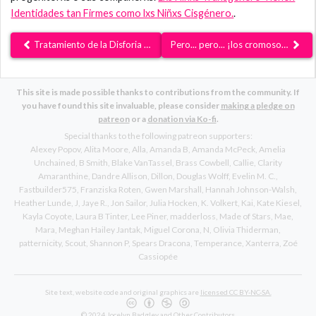
Identidades tan Firmes como lxs Niñxs Cisgénero.
.
Tratamiento de la Disforia de Género
Pero... pero... ¡los cromosomas!
This site is made possible thanks to contributions from the community. If
you have found this site invaluable, please consider
making a pledge on
patreon
or a
donation via Ko-fi
.
Special thanks to the following patreon supporters:
Alexey Popov
Alita Moore
Alla
Amanda B
Amanda McPeck
Amelia
Unchained
B Smith
Blake VanTassel
Brass Cowbell
Callie
Clarity
Amaranthine
Dandre Allison
Dillon
Douglas Wolff
Evelin M. C.
Fastbuilder575
Franziska Roten
Gwen Marshall
Hannah Johnson-Walsh
Heather Lunde
J
Jaye R.
Jon Sailor
Julia Hocken
K. Volkert
Kai
Kate Kiesel
Kayla Coyote
Laura B Tinter
Lee Piner
madderloss
Made of Stars
Mae
Mara
Meghan Hailey Jantak
Miguel Corona
N
Olivia Thiderman
patternicity
Scout
Shannon P
Spears Dracona
Temperance
Xanterra
Zoé
Cassiopée
Site text, website code and original graphics are
licensed CC BY-NC-SA.
© 2024
Jocelyn Badgley
and Other Contributors