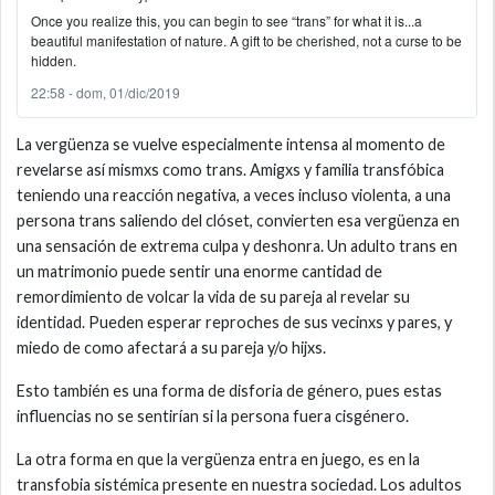
Once you realize this, you can begin to see “trans” for what it is...a
beautiful manifestation of nature. A gift to be cherished, not a curse to be
hidden.
22:58 - dom, 01/dic/2019
La vergüenza se vuelve especialmente intensa al momento de
revelarse así mismxs como trans. Amigxs y familia transfóbica
teniendo una reacción negativa, a veces incluso violenta, a una
persona trans saliendo del clóset, convierten esa vergüenza en
una sensación de extrema culpa y deshonra. Un adulto trans en
un matrimonio puede sentir una enorme cantidad de
remordimiento de volcar la vida de su pareja al revelar su
identidad. Pueden esperar reproches de sus vecinxs y pares, y
miedo de como afectará a su pareja y/o hijxs.
Esto también es una forma de disforia de género, pues estas
influencias no se sentirían si la persona fuera cisgénero.
La otra forma en que la vergüenza entra en juego, es en la
transfobia sistémica presente en nuestra sociedad. Los adultos