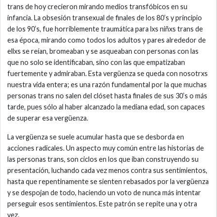
trans de hoy crecieron mirando medios transfóbicos en su
infancia. La obsesión transexual de finales de los 80’s y principio
de los 90’s, fue horriblemente traumática para lxs niñxs trans de
esa época, mirando como todos los adultos y pares alrededor de
ellxs se reían, bromeaban y se asqueaban con personas con las
que no solo se identificaban, sino con las que empatizaban
fuertemente y admiraban. Esta vergüenza se queda con nosotrxs
nuestra vida entera; es una razón fundamental por la que muchas
personas trans no salen del clóset hasta finales de sus 30’s o más
tarde, pues sólo al haber alcanzado la mediana edad, son capaces
de superar esa vergüenza.
La vergüenza se suele acumular hasta que se desborda en
acciones radicales. Un aspecto muy común entre las historias de
las personas trans, son ciclos en los que iban construyendo su
presentación, luchando cada vez menos contra sus sentimientos,
hasta que repentinamente se sienten rebasados por la vergüenza
y se despojan de todo, haciendo un voto de nunca más intentar
perseguir esos sentimientos. Este patrón se repite una y otra
vez.