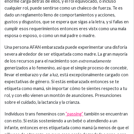
enorme carga detrás de ellos, y el rol equivocado, o incluso
cualquier rol, puede sentirse como un chaleco de fuerza. Te es
dado un reglamento lleno de comportamientos y acciones,
gustos y disgustos, que se espera que sigas a la letra, y si fallas en
cumplir esos requerimientos entonces eres vistx como una mala
esposa o esposo, o como un mal padre o madre.
Una persona AFAN embarazada puede experimentar una disforia
severa alrededor de ser etiquetada como madre. La gran mayoría
de los recursos para el nacimiento son
extremadamente
generizados a lo femenino, así que el simple proceso de concebir,
llevar el embarazo y dar a luz, está excepcionalmente cargado con
expectativas de género. Si estás embarazadx entonces se te
etiqueta como mamá, sin importar cómo te sientes respecto a tu
rol, y con ello vienen un montón de asunciones. Presunciones
sobre el cuidado, la lactancia y la crianza.
Individuos trans femeninos con
“passing”
también se encuentran
con esto. Si estás sosteniendo a un bebé o atendiendo a un
infante, entonces eres etiquetada como mamá (a menos de que el