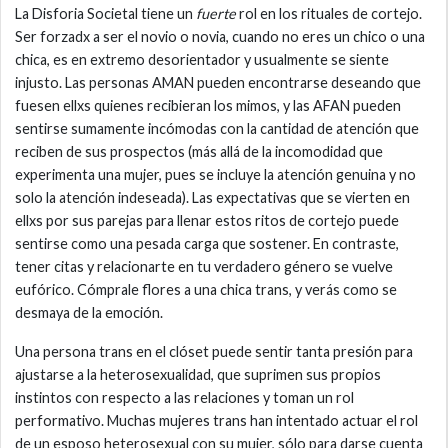
La Disforia Societal tiene un
fuerte
rol en los rituales de cortejo.
Ser forzadx a ser el novio o novia, cuando no eres un chico o una
chica, es en extremo desorientador y usualmente se siente
injusto. Las personas AMAN pueden encontrarse deseando que
fuesen ellxs quienes recibieran los mimos, y las AFAN pueden
sentirse sumamente incómodas con la cantidad de atención que
reciben de sus prospectos (más allá de la incomodidad que
experimenta una mujer, pues se incluye la atención genuina y no
solo la atención indeseada). Las expectativas que se vierten en
ellxs por sus parejas para llenar estos ritos de cortejo puede
sentirse como una pesada carga que sostener. En contraste,
tener citas y relacionarte en tu verdadero género se vuelve
eufórico. Cómprale flores a una chica trans, y verás como se
desmaya de la emoción.
Una persona trans en el clóset puede sentir tanta presión para
ajustarse a la heterosexualidad, que suprimen sus propios
instintos con respecto a las relaciones y toman un rol
performativo. Muchas mujeres trans han intentado actuar el rol
de un esposo heterosexual con su mujer, sólo para darse cuenta