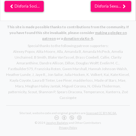
Disforia Social
Disforia Sexual
This site is made possible thanks to contributions from the community. If
you have found this site invaluable, please consider
making a pledge on
patreon
or a
donation via Ko-fi
.
Special thanks to the following patreon supporters:
Alexey Popov
Alita Moore
Alla
Amanda B
Amanda McPeck
Amelia
Unchained
B Smith
Blake VanTassel
Brass Cowbell
Callie
Clarity
Amaranthine
Dandre Allison
Dillon
Douglas Wolff
Evelin M. C.
Fastbuilder575
Franziska Roten
Gwen Marshall
Hannah Johnson-Walsh
Heather Lunde
J
Jaye R.
Jon Sailor
Julia Hocken
K. Volkert
Kai
Kate Kiesel
Kayla Coyote
Laura B Tinter
Lee Piner
madderloss
Made of Stars
Mae
Mara
Meghan Hailey Jantak
Miguel Corona
N
Olivia Thiderman
patternicity
Scout
Shannon P
Spears Dracona
Temperance
Xanterra
Zoé
Cassiopée
Site text, website code and original graphics are
licensed CC BY-NC-SA.
© 2024
Jocelyn Badgley
and Other Contributors
Privacy Policy