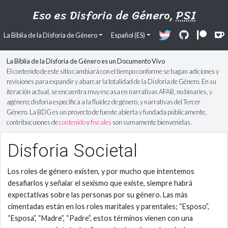
Eso es Disforia de Género,
PSI
La Biblia de la Disforia de Género
Español (ES)
La Biblia de la Disforia de Género es un Documento Vivo
El contenido de este sitio cambiará con el tiempo conforme se hagan adiciones y
revisiones para expandir y abarcar la totalidad de la Disforia de Género. En su
iteración actual, se encuentra muy escasa en narrativas AFAB, no binaries, y
agénero; disforia específica a la fluidez de género, y narrativas del Tercer
Género. La BDG es un proyecto de fuente abierta y fundada públicamente,
contribucuiones de
contenido
y
fiscales
son sumamente bienvenidas.
Disforia Societal
Los roles de género existen, y por mucho que intentemos
desafiarlos y señalar el sexismo que existe, siempre habrá
expectativas sobre las personas por su género. Las más
cimentadas están en los roles maritales y parentales; “Esposo”,
“Esposa”, “Madre”, “Padre”, estos términos vienen con una