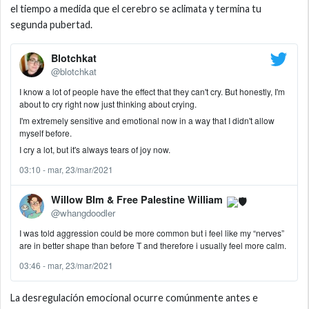
el tiempo a medida que el cerebro se aclimata y termina tu
segunda pubertad.
Blotchkat
@blotchkat
I know a lot of people have the effect that they can't cry. But honestly, I'm
about to cry right now just thinking about crying.
I'm extremely sensitive and emotional now in a way that I didn't allow
myself before.
I cry a lot, but it's always tears of joy now.
03:10 - mar, 23/mar/2021
Willow BIm & Free Palestine William
@whangdoodler
I was told aggression could be more common but i feel like my “nerves”
are in better shape than before T and therefore i usually feel more calm.
03:46 - mar, 23/mar/2021
La desregulación emocional ocurre comúnmente antes e