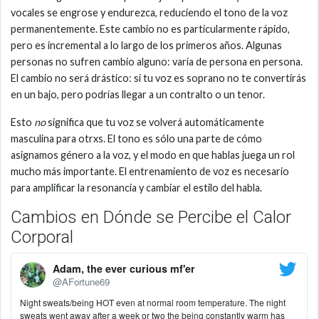
vocales se engrose y endurezca, reduciendo el tono de la voz
permanentemente. Este cambio no es particularmente rápido,
pero es incremental a lo largo de los primeros años. Algunas
personas no sufren cambio alguno: varía de persona en persona.
El cambio no será drástico: si tu voz es soprano no te convertirás
en un bajo, pero podrías llegar a un contralto o un tenor.
Esto
no
significa que tu voz se volverá automáticamente
masculina para otrxs. El tono es sólo una parte de cómo
asignamos género a la voz, y el modo en que hablas juega un rol
mucho más importante. El entrenamiento de voz es necesario
para amplificar la resonancia y cambiar el estilo del habla.
Cambios en Dónde se Percibe el Calor
Corporal
Adam, the ever curious mf'er
@AFortune69
Night sweats/being HOT even at normal room temperature. The night
sweats went away after a week or two the being constantly warm has