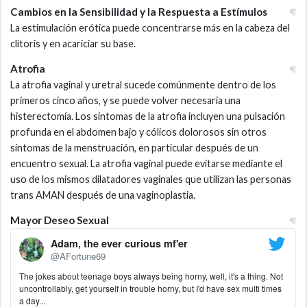
Cambios en la Sensibilidad y la Respuesta a Estímulos
La estimulación erótica puede concentrarse más en la cabeza del
clítoris y en acariciar su base.
Atrofia
La atrofia vaginal y uretral sucede comúnmente dentro de los
primeros cinco años, y se puede volver necesaria una
histerectomía. Los síntomas de la atrofia incluyen una pulsación
profunda en el abdomen bajo y cólicos dolorosos sin otros
síntomas de la menstruación, en particular después de un
encuentro sexual. La atrofia vaginal puede evitarse mediante el
uso de los mismos dilatadores vaginales que utilizan las personas
trans AMAN después de una vaginoplastia.
Mayor Deseo Sexual
Adam, the ever curious mf'er
@AFortune69
The jokes about teenage boys always being horny, well, it's a thing. Not
uncontrollably, get yourself in trouble horny, but I'd have sex multi times
a day...