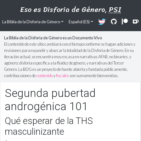
Eso es Disforia de Género,
PSI
La Biblia de la Disforia de Género
Español (ES)
La Biblia de la Disforia de Género es un Documento Vivo
El contenido de este sitio cambiará con el tiempo conforme se hagan adiciones y
revisiones para expandir y abarcar la totalidad de la Disforia de Género. En su
iteración actual, se encuentra muy escasa en narrativas AFAB, no binaries, y
agénero; disforia específica a la fluidez de género, y narrativas del Tercer
Género. La BDG es un proyecto de fuente abierta y fundada públicamente,
contribucuiones de
contenido
y
fiscales
son sumamente bienvenidas.
Segunda pubertad
androgénica 101
Qué esperar de la THS
masculinizante