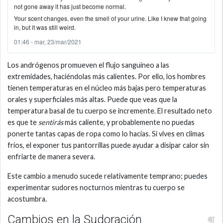
not gone away it has just become normal.
Your scent changes, even the smell of your urine. Like I knew that going
in, but it was still weird.
01:46 - mar, 23/mar/2021
Los andrógenos promueven el flujo sanguíneo a las
extremidades, haciéndolas más calientes. Por ello, los hombres
tienen temperaturas en el núcleo más bajas pero temperaturas
orales y superficiales más altas. Puede que veas que la
temperatura basal de tu cuerpo se incremente. El resultado neto
es que te
sentirás
más caliente, y probablemente no puedas
ponerte tantas capas de ropa como lo hacías. Si vives en climas
fríos, el exponer tus pantorrillas puede ayudar a disipar calor sin
enfriarte de manera severa.
Este cambio a menudo sucede relativamente temprano; puedes
experimentar sudores nocturnos mientras tu cuerpo se
acostumbra.
Cambios en la Sudoración