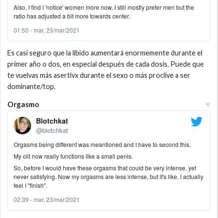
Also, I find I 'notice' women more now, I still mostly prefer men but the
ratio has adjusted a bit more towards center.
01:50 - mar, 23/mar/2021
Es casi seguro que la libido aumentará enormemente durante el
primer año o dos, en especial después de cada dosis. Puede que
te vuelvas más asertivx durante el sexo o más proclive a ser
dominante/top.
Orgasmo
Blotchkat
@blotchkat
Orgasms being different was meantioned and I have to second this.
My clit now really functions like a small penis.
So, before I would have these orgasms that could be very intense, yet
never satisfying. Now my orgasms are less intense, but it's like, I actually
feel I "finish".
02:39 - mar, 23/mar/2021