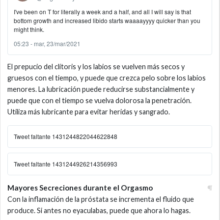
I've been on T for literally a week and a half, and all I will say is that
bottom growth and increased libido starts waaaayyyy quicker than you
might think.
05:23 - mar, 23/mar/2021
El prepucio del clítoris y los labios se vuelven más secos y
gruesos con el tiempo, y puede que crezca pelo sobre los labios
menores. La lubricación puede reducirse substancialmente y
puede que con el tiempo se vuelva dolorosa la penetración.
Utiliza más lubricante para evitar heridas y sangrado.
Tweet faltante 1431244822044622848
Tweet faltante 1431244926214356993
Mayores Secreciones durante el Orgasmo
Con la inflamación de la próstata se incrementa el fluido que
produce. Si antes no eyaculabas, puede que ahora lo hagas.