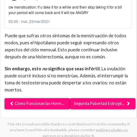
cw menstruation: if u take it for a while and then stop taking it for a bit
your period will come back and it will be ANGRY
02:45 - mar, 23/mar/2021
Puede que sufras otros síntomas de la menstruación de todos
modos, pues el hipotálamo puede seguir expresando otros
aspectos del ciclo mensual. Esto puede continuar inclusive
después de una histerectomía, aunque no es común.
Sin embargo, esto
no
significa que seas infértil.
La ovulación
puede ocurrir incluso si no menstrúas. Además, el interrumpir la
toma de testosterona puede despertar a los ovarios: no están
muertos.
Cómo Funcionan las Hormonas
Segunda Pubertad Estrogénica
This site is made possible thanks to contributions from the community. If
you have found this site invaluable, please consider
making a pledge on
patreon
or a
donation via Ko-fi
.