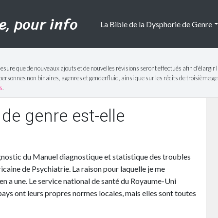
e, pour info
La Bible de la Dysphorie de Genre
mesure que de nouveaux ajouts et de nouvelles révisions seront effectués afin d'élargir l
sonnes non binaires, agenres et genderfluid, ainsi que sur les récits de troisième gen
s
.
e genre est-elle
agnostic du Manuel diagnostique et statistique des troubles
aine de Psychiatrie. La raison pour laquelle je me
’en a une. Le service national de santé du Royaume-Uni
ays ont leurs propres normes locales, mais elles sont toutes