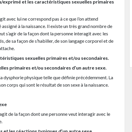
/exprimé et les caractéristiques sexuelles primaires
git avec lui ne correspond pas à ce que l’on attend
 assigné à la naissance. Il existe un très grand nombre de
eut s’agir de la façon dont la personne interagit avec les
rés, de sa façon de s’habiller, de son langage corporel et de
attache.
téristiques sexuelles primaires et/ou secondaires.
elles primaires et/ou secondaires d’un autre sexe.
de la dysphorie physique telle que définie précédemment. La
son corps qui sont le résultat de son sexe à la naissance.
sexe
s’agit de la façon dont une personne veut interagir avec le
e.
s et les réactions typiques d’un autre sexe.