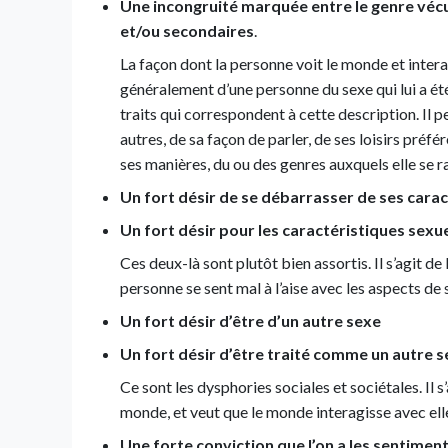
Une incongruité marquée entre le genre vécu
et/ou secondaires
.
La façon dont la personne voit le monde et intera
généralement d’une personne du sexe qui lui a été
traits qui correspondent à cette description. Il p
autres, de sa façon de parler, de ses loisirs préfé
ses manières, du ou des genres auxquels elle se r
Un fort désir de se débarrasser de ses carac
Un fort désir pour les caractéristiques sexu
Ces deux-là sont plutôt bien assortis. Il s’agit 
personne se sent mal à l’aise avec les aspects de 
Un fort désir d’être d’un autre sexe
Un fort désir d’être traité comme un autre 
Ce sont les dysphories sociales et sociétales. Il 
monde, et veut que le monde interagisse avec ell
Une forte conviction que l’on a les sentiment