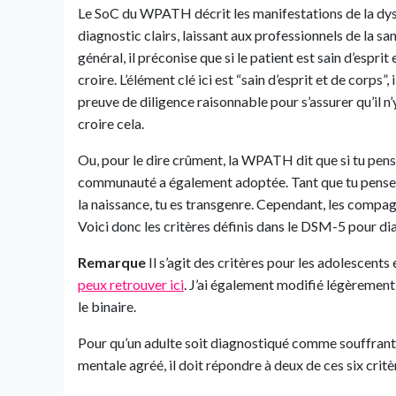
Le SoC du WPATH décrit les manifestations de la dysp
diagnostic clairs, laissant aux professionnels de la sa
général, il préconise que si le patient est sain d’esprit 
croire. L’élément clé ici est “sain d’esprit et de corps”
preuve de diligence raisonnable pour s’assurer qu’il n’
croire cela.
Ou, pour le dire crûment, la WPATH dit que si tu penses 
communauté a également adoptée. Tant que tu penses q
la naissance, tu es transgenre. Cependant, les compag
Voici donc les critères définis dans le DSM-5 pour d
Remarque
Il s’agit des critères pour les adolescents 
peux retrouver ici
. J’ai également modifié légèrement l
le binaire.
Pour qu’un adulte soit diagnostiqué comme souffrant 
mentale agréé, il doit répondre à deux de ces six critè