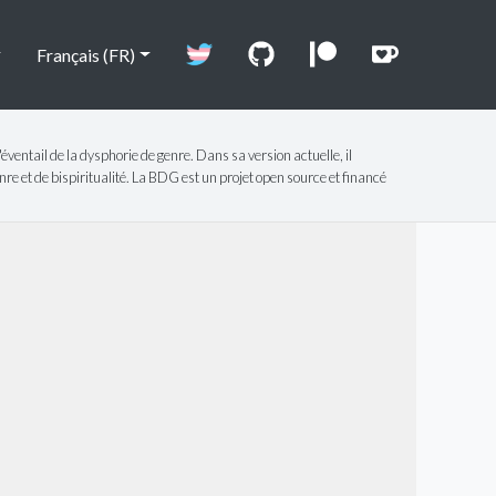
Français (FR)
'éventail de la dysphorie de genre. Dans sa version actuelle, il
re et de bispiritualité. La BDG est un projet open source et financé