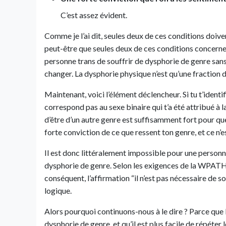
C’est assez évident.
Comme je l’ai dit, seules deux de ces conditions doiv
peut-être que seules deux de ces conditions concernen
personne trans de souffrir de dysphorie de genre sans
changer. La dysphorie physique n’est qu’une fraction 
Maintenant, voici l’élément déclencheur. Si tu t’ident
correspond pas au sexe binaire qui t’a été attribué à l
d’être d’un autre genre est suffisamment fort pour qu
forte conviction de ce que ressent ton genre, et ce n’es
Il est donc littéralement impossible pour une personn
dysphorie de genre. Selon les exigences de la WPATH,
conséquent, l’affirmation “il n’est pas nécessaire de 
logique.
Alors pourquoi continuons-nous à le dire ? Parce que l
dysphorie de genre, et qu’il est plus facile de répéter 