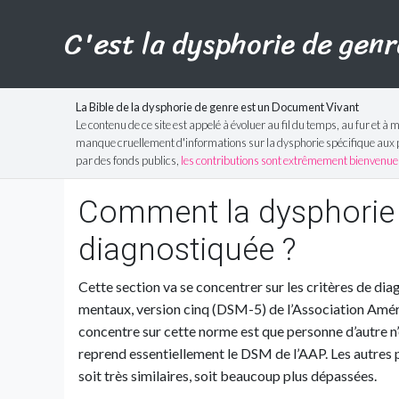
C'est la dysphorie de genr
La Bible de la dysphorie de genre est un Document Vivant
Le contenu de ce site est appelé à évoluer au fil du temps, au fur et à 
manque cruellement d'informations sur la dysphorie spécifique aux per
par des fonds publics,
les contributions sont extrêmement bienvenue
Comment la dysphorie d
diagnostiquée ?
Cette section va se concentrer sur les critères de di
mentaux, version cinq (DSM-5) de l’Association Améric
concentre sur cette norme est que personne d’autre n
reprend essentiellement le DSM de l’AAP. Les autres p
soit très similaires, soit beaucoup plus dépassées.