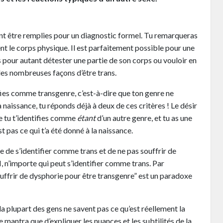
ent être remplies pour un diagnostic formel. Tu remarqueras
t le corps physique. Il est parfaitement possible pour une
 pour autant détester une partie de son corps ou vouloir en
des nombreuses façons d’être trans.
ifies comme transgenre, c’est-à-dire que ton genre ne
a naissance, tu réponds déjà à deux de ces critères ! Le désir
e tu t’identifies comme
étant
d’un autre genre, et tu as une
t pas ce qui t’a été donné à la naissance.
e de s’identifier comme trans et de ne pas souffrir de
 n’importe qui peut s’identifier comme trans. Par
souffrir de dysphorie pour être transgenre” est un paradoxe
a plupart des gens ne savent pas ce qu’est réellement la
le mantra que d’expliquer les nuances et les subtilités de la