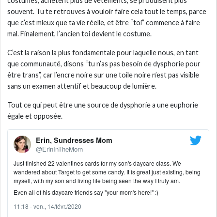
costumes, achètent plus de vêtements, se produisent plus
souvent. Tu te retrouves à vouloir faire cela tout le temps, parce
que c’est mieux que ta vie réelle, et être “toi” commence à faire
mal. Finalement, l’ancien toi devient le costume.
C’est la raison la plus fondamentale pour laquelle nous, en tant
que communauté, disons “tu n’as pas besoin de dysphorie pour
être trans”, car l’encre noire sur une toile noire n’est pas visible
sans un examen attentif et beaucoup de lumière.
Tout ce qui peut être une source de dysphorie a une euphorie
égale et opposée.
Erin, Sundresses Mom
@ErinInTheMorn
Just finished 22 valentines cards for my son's daycare class. We
wandered about Target to get some candy. It is great just existing, being
myself, with my son and living life being seen the way I truly am.
Even all of his daycare friends say "your mom's here!" :)
11:18 - ven., 14/févr./2020