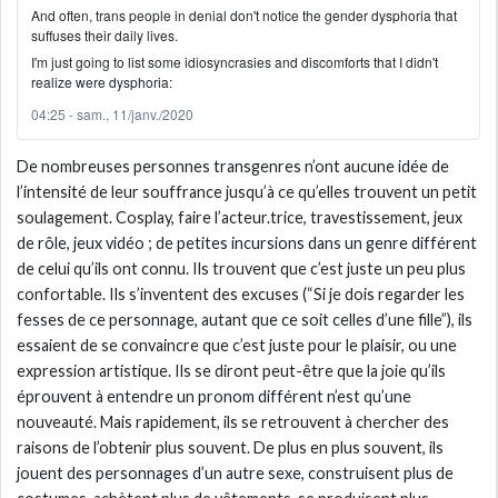
And often, trans people in denial don't notice the gender dysphoria that
suffuses their daily lives.
I'm just going to list some idiosyncrasies and discomforts that I didn't
realize were dysphoria:
04:25 - sam., 11/janv./2020
De nombreuses personnes transgenres n’ont aucune idée de
l’intensité de leur souffrance jusqu’à ce qu’elles trouvent un petit
soulagement. Cosplay, faire l’acteur.trice, travestissement, jeux
de rôle, jeux vidéo ; de petites incursions dans un genre différent
de celui qu’ils ont connu. Ils trouvent que c’est juste un peu plus
confortable. Ils s’inventent des excuses (“Si je dois regarder les
fesses de ce personnage, autant que ce soit celles d’une fille”), ils
essaient de se convaincre que c’est juste pour le plaisir, ou une
expression artistique. Ils se diront peut-être que la joie qu’ils
éprouvent à entendre un pronom différent n’est qu’une
nouveauté. Mais rapidement, ils se retrouvent à chercher des
raisons de l’obtenir plus souvent. De plus en plus souvent, ils
jouent des personnages d’un autre sexe, construisent plus de