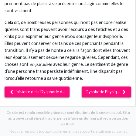
prennent pas de plaisir à se présenter ou à agir comme elles le
sont vraiment.
Cela dit, de nombreuses personnes qui n’ont pas encore réalisé
qu’elles sont trans peuvent avoir recours à des fétiches et à des
kinks pour exprimer leur genre et/ou soulager leur dysphorie.
Elles peuvent conserver certains de ces penchants pendant la
transition. Il n’y a pas de honte à cela, la façon dont elles trouvent
leur épanouissement sexuel ne regarde qu’elles. Cependant, ces
choses sont
en parallèle
avec leur genre. Le sentiment de genre
d’une personne trans persiste indéfiniment, il ne disparaît pas
lorsqu’elle retourne à sa vie quotidienne.
L'histoire de la Dysphorie de Genre
Dysphorie Physique
Ce site est rendu possible grâce aux contributions de la communauté. Si tu
as trouvé ce site inestimable, pense à
faire un don sur patreon
ou un
don
via Ko-fi
.
Nous remercions tout particulièrement les supporters patreon suivants :