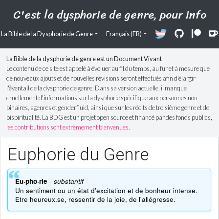
C'est la dysphorie de genre, pour info
La Bible de la Dysphorie de Genre
Français (FR)
La Bible de la dysphorie de genre est un Document Vivant
Le contenu de ce site est appelé à évoluer au fil du temps, au fur et à mesure que
de nouveaux ajouts et de nouvelles révisions seront effectués afin d'élargir
l'éventail de la dysphorie de genre. Dans sa version actuelle, il manque
cruellement d'informations sur la dysphorie spécifique aux personnes non
binaires, agenres et genderfluid, ainsi que sur les récits de troisième genre et de
bispiritualité. La BDG est un projet open source et financé par des fonds publics,
les contributions sont extrêmement bienvenues
.
Euphorie du Genre
-
Eu·pho·rie
substantif
Un sentiment ou un état d'excitation et de bonheur intense.
Etre heureux.se, ressentir de la joie, de l'allégresse.