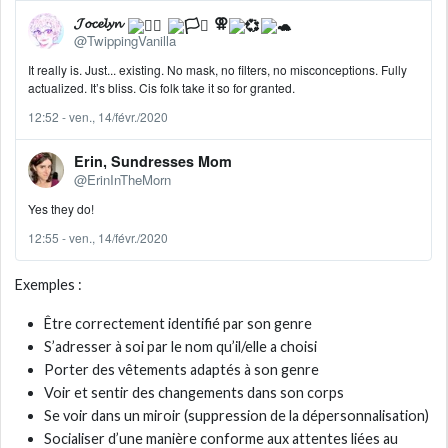
𝓙𝓸𝓬𝓮𝓵𝔂𝓷
⚢
@TwippingVanilla
It really is. Just... existing. No mask, no filters, no misconceptions. Fully
actualized. It’s bliss. Cis folk take it so for granted.
12:52 - ven., 14/févr./2020
Erin, Sundresses Mom
@ErinInTheMorn
Yes they do!
12:55 - ven., 14/févr./2020
Exemples :
Être correctement identifié par son genre
S’adresser à soi par le nom qu’il/elle a choisi
Porter des vêtements adaptés à son genre
Voir et sentir des changements dans son corps
Se voir dans un miroir (suppression de la dépersonnalisation)
Socialiser d’une manière conforme aux attentes liées au