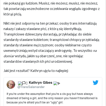
nie pokazuj go ludziom. Musisz, nie możesz, musisz, nie możesz,
tak powtarzają wszechobecne oczekiwania wyglądu zgodnego z
którąś płcią.
Nikt nie jest odporny na ten przekaz; osoby trans internalizują
nakazy i zakazy stawiane płci, z którą się identyfikują.
Transpłciowe dziewczyny dorastają, przykładając do siebie
standardy stawiane kobietom; transpłciowi chłopcy przykładają
standardy stawiane mężczyznom; osoby niebinarne często
uwewnętrzniają wstyd otaczający androgynię. To wszystko
na
domiar
wstydu, jakim są obarczeni_one, nie spełniając
standardów stawianych ich płci urodzeniowej.
Jaki jest rezultat? Kathryn ujęła to najlepiej:
Kathryn Gibes
@TransSalamander
If you're under the assumption that you're a cis guy but have always
dreamed of being a girl, and the only reason you haven't transitioned is
because you're afraid you'll be an "ugly" girl: