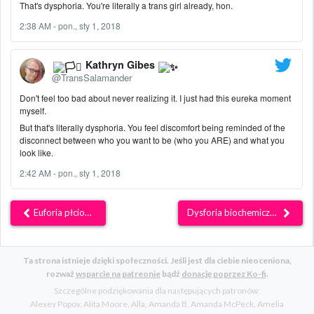
That's dysphoria. You're literally a trans girl already, hon.
2:38 AM - pon., sty 1, 2018
Kathryn Gibes
@TransSalamander
Don't feel too bad about never realizing it. I just had this eureka moment
myself.
But that's literally dysphoria. You feel discomfort being reminded of the
disconnect between who you want to be (who you ARE) and what you
look like.
2:42 AM - pon., sty 1, 2018
Euforia płciowa
Dysforia biochemiczna
Ta strona istnieje dzięki społeczności. Jeśli jest dla ciebie nieoceniona,
rozważ
wsparcie na patreonie
bądź
donację poprzez Ko-fi
.
Szczególne podziękowania dla następujących patronów:
Alexey Popov
Alita Moore
Alla
Amanda B
Amanda McPeck
Amelia