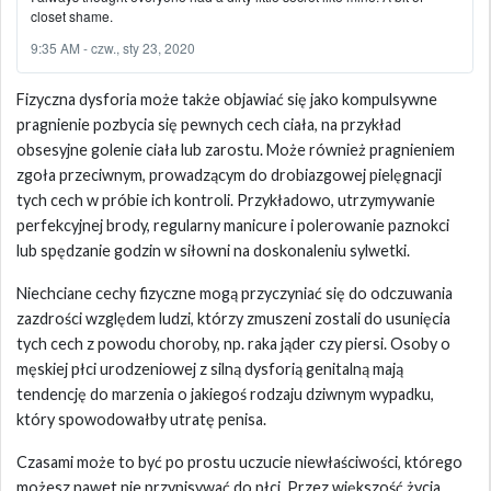
closet shame.
9:35 AM - czw., sty 23, 2020
Fizyczna dysforia może także objawiać się jako kompulsywne
pragnienie pozbycia się pewnych cech ciała, na przykład
obsesyjne golenie ciała lub zarostu. Może również pragnieniem
zgoła przeciwnym, prowadzącym do drobiazgowej pielęgnacji
tych cech w próbie ich kontroli. Przykładowo, utrzymywanie
perfekcyjnej brody, regularny manicure i polerowanie paznokci
lub spędzanie godzin w siłowni na doskonaleniu sylwetki.
Niechciane cechy fizyczne mogą przyczyniać się do odczuwania
zazdrości względem ludzi, którzy zmuszeni zostali do usunięcia
tych cech z powodu choroby, np. raka jąder czy piersi. Osoby o
męskiej płci urodzeniowej z silną dysforią genitalną mają
tendencję do marzenia o jakiegoś rodzaju dziwnym wypadku,
który spowodowałby utratę penisa.
Czasami może to być po prostu uczucie niewłaściwości, którego
możesz nawet nie przypisywać do płci. Przez większość życia