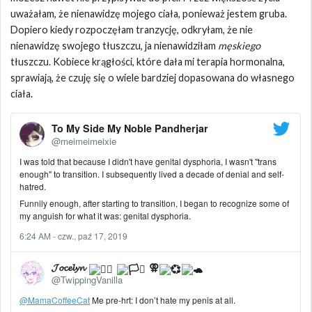
uważałam, że nienawidzę mojego ciała, ponieważ jestem gruba.
Dopiero kiedy rozpoczęłam tranzycję, odkryłam, że nie
nienawidzę swojego tłuszczu, ja nienawidziłam
męskiego
tłuszczu. Kobiece krągłości, które dała mi terapia hormonalna,
sprawiają, że czuję się o wiele bardziej dopasowana do własnego
ciała.
To My Side My Noble Pandherjar
@meimeimeixie
I was told that because I didn't have genital dysphoria, I wasn't "trans
enough" to transition. I subsequently lived a decade of denial and self-
hatred.
Funnily enough, after starting to transition, I began to recognize some of
my anguish for what it was: genital dysphoria.
6:24 AM - czw., paź 17, 2019
𝓙𝓸𝓬𝓮𝓵𝔂𝓷
⚢
@TwippingVanilla
@MamaCoffeeCat
Me pre-hrt: I don’t hate my penis at all.