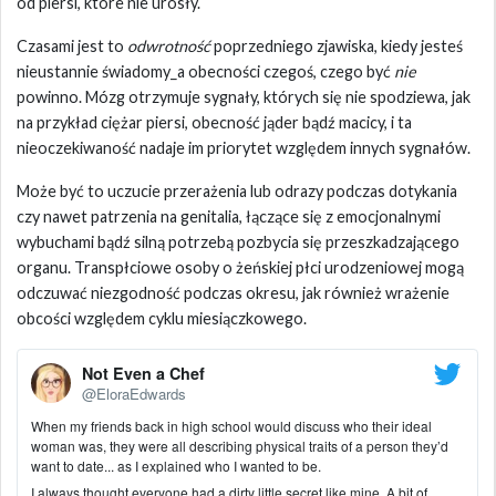
od piersi, które nie urosły.
Czasami jest to
odwrotność
poprzedniego zjawiska, kiedy jesteś
nieustannie świadomy_a obecności czegoś, czego być
nie
powinno. Mózg otrzymuje sygnały, których się nie spodziewa, jak
na przykład ciężar piersi, obecność jąder bądź macicy, i ta
nieoczekiwaność nadaje im priorytet względem innych sygnałów.
Może być to uczucie przerażenia lub odrazy podczas dotykania
czy nawet patrzenia na genitalia, łączące się z emocjonalnymi
wybuchami bądź silną potrzebą pozbycia się przeszkadzającego
organu. Transpłciowe osoby o żeńskiej płci urodzeniowej mogą
odczuwać niezgodność podczas okresu, jak również wrażenie
obcości względem cyklu miesiączkowego.
Not Even a Chef
@EloraEdwards
When my friends back in high school would discuss who their ideal
woman was, they were all describing physical traits of a person they’d
want to date... as I explained who I wanted to be.
I always thought everyone had a dirty little secret like mine. A bit of