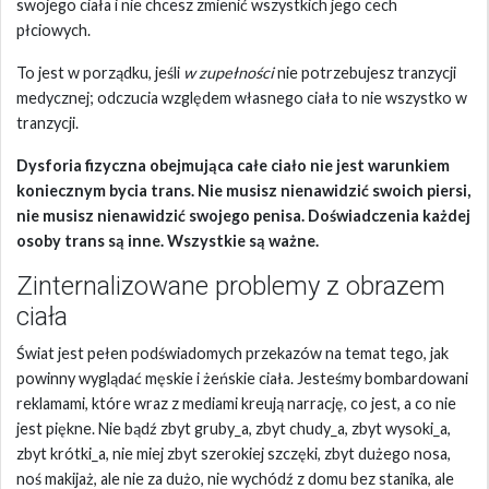
swojego ciała i nie chcesz zmienić wszystkich jego cech
płciowych.
To jest w porządku, jeśli
w zupełności
nie potrzebujesz tranzycji
medycznej; odczucia względem własnego ciała to nie wszystko w
tranzycji.
Dysforia fizyczna obejmująca całe ciało nie jest warunkiem
koniecznym bycia trans. Nie musisz nienawidzić swoich piersi,
nie musisz nienawidzić swojego penisa. Doświadczenia każdej
osoby trans są inne. Wszystkie są ważne.
Zinternalizowane problemy z obrazem
ciała
Świat jest pełen podświadomych przekazów na temat tego, jak
powinny wyglądać męskie i żeńskie ciała. Jesteśmy bombardowani
reklamami, które wraz z mediami kreują narrację, co jest, a co nie
jest piękne. Nie bądź zbyt gruby_a, zbyt chudy_a, zbyt wysoki_a,
zbyt krótki_a, nie miej zbyt szerokiej szczęki, zbyt dużego nosa,
noś makijaż, ale nie za dużo, nie wychódź z domu bez stanika, ale