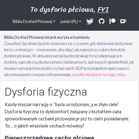
To dysforia płciowa,
FYI
Biblia Dysforii Płciowej
polski (PL)
Biblia Dysforii Płciowej nie jest wyryta w kamieniu
Zawartość tej strony będzie zmieniała się z czasem, gdy dodawane będą nowe
treści, a istniejące – rewizowane, aby objąć jak największy zakres tematyki
dysforii płciowej. W aktualnej wersji bardzo brakuje treści obejmujących
dysforię specyficzną dla tożsamości niebinarnych, apłciowych i genderfluid, jak
również narracje trzeciej płci czy two-spirit. BDP jest projektem open source i
utrzymywanym z wsparcia finansowego,
wszelki wkład jest na wagę złota
.
Dysforia fizyczna
Każdy słyszał narrację o “byciu urodzonym_ą w złym ciele”.
Dysforia fizyczna to dyskomfort związany z kształtem ciała
spowodowanym cechami płciowymi przez to ciało posiadanymi.
To… o jakich właściwie cechach mówimy?
Pierwszorzędowe cechy płciowe