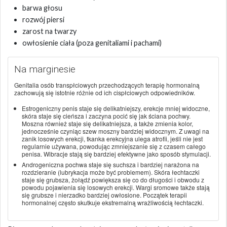
barwa głosu
rozwój piersi
zarost na twarzy
owłosienie ciała (poza genitaliami i pachami)
Na marginesie
Genitalia osób transpłciowych przechodzących terapię hormonalną
zachowują się istotnie różnie od ich cispłciowych odpowiedników.
Estrogeniczny penis staje się delikatniejszy, erekcje mniej widoczne,
skóra staje się cieńsza i zaczyna pocić się jak ściana pochwy.
Moszna również staje się delikatniejsza, a także zmienia kolor,
jednocześnie czyniąc szew moszny bardziej widocznym. Z uwagi na
zanik losowych erekcji, tkanka erekcyjna ulega atrofii, jeśli nie jest
regularnie używana, powodując zmniejszanie się z czasem całego
penisa. Wibracje stają się bardziej efektywne jako sposób stymulacji.
Androgeniczna pochwa staje się suchsza i bardziej narażona na
rozdzieranie (lubrykacja może być problemem). Skóra łechtaczki
staje się grubsza, żołądź powiększa się co do długości i obwodu z
powodu pojawienia się losowych erekcji. Wargi sromowe także stają
się grubsze i nierzadko bardziej owłosione. Początek terapii
hormonalnej często skutkuje ekstremalną wrażliwością łechtaczki.