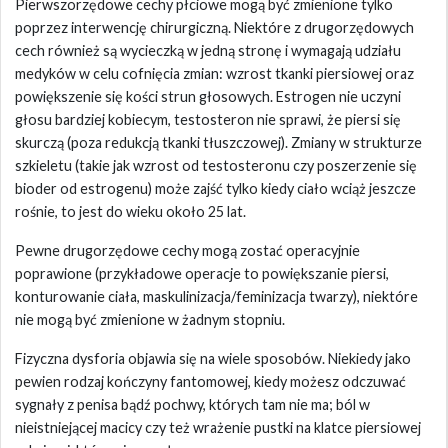
Pierwszorzędowe cechy płciowe mogą być zmienione tylko
poprzez interwencję chirurgiczną. Niektóre z drugorzędowych
cech również są wycieczką w jedną stronę i wymagają udziału
medyków w celu cofnięcia zmian: wzrost tkanki piersiowej oraz
powiększenie się kości strun głosowych. Estrogen nie uczyni
głosu bardziej kobiecym, testosteron nie sprawi, że piersi się
skurczą (poza redukcją tkanki tłuszczowej). Zmiany w strukturze
szkieletu (takie jak wzrost od testosteronu czy poszerzenie się
bioder od estrogenu) może zajść tylko kiedy ciało wciąż jeszcze
rośnie, to jest do wieku około 25 lat.
Pewne drugorzędowe cechy mogą zostać operacyjnie
poprawione (przykładowe operacje to powiększanie piersi,
konturowanie ciała, maskulinizacja/feminizacja twarzy), niektóre
nie mogą być zmienione w żadnym stopniu.
Fizyczna dysforia objawia się na wiele sposobów. Niekiedy jako
pewien rodzaj kończyny fantomowej, kiedy możesz odczuwać
sygnały z penisa bądź pochwy, których tam nie ma; ból w
nieistniejącej macicy czy też wrażenie pustki na klatce piersiowej