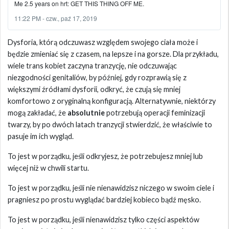
Me 2.5 years on hrt: GET THIS THING OFF ME.
11:22 PM - czw., paź 17, 2019
Dysforia, którą odczuwasz względem swojego ciała może i
będzie zmieniać się z czasem, na lepsze i na gorsze. Dla przykładu,
wiele trans kobiet zaczyna tranzycję, nie odczuwając
niezgodności genitaliów, by później, gdy rozprawią się z
większymi źródłami dysforii, odkryć, że czują się mniej
komfortowo z oryginalną konfiguracją. Alternatywnie, niektórzy
mogą zakładać, że
absolutnie
potrzebują operacji feminizacji
twarzy, by po dwóch latach tranzycji stwierdzić, że właściwie to
pasuje im ich wygląd.
To jest w porządku, jeśli odkryjesz, że potrzebujesz mniej lub
więcej niż w chwili startu.
To jest w porządku, jeśli nie nienawidzisz niczego w swoim ciele i
pragniesz po prostu wyglądać bardziej kobieco bądź męsko.
To jest w porządku, jeśli nienawidzisz tylko części aspektów