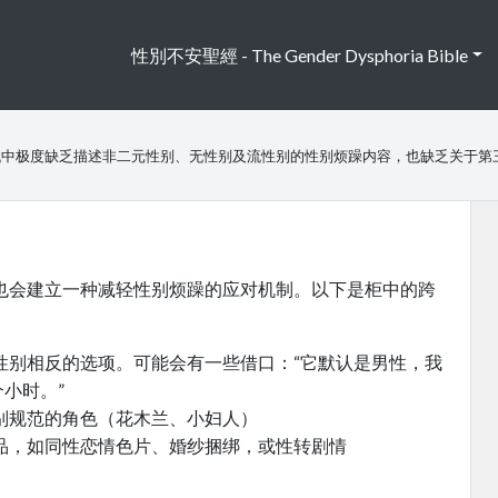
性別不安聖經 - The Gender Dysphoria Bible
代中极度缺乏描述非二元性别、无性别及流性别的性别烦躁内容，也缺乏关于第
也会建立一种减轻性别烦躁的应对机制。以下是柜中的跨
性别相反的选项。可能会有一些借口：“它默认是男性，我
小时。”
别规范的角色（花木兰、小妇人）
品，如同性恋情色片、婚纱捆绑，或性转剧情