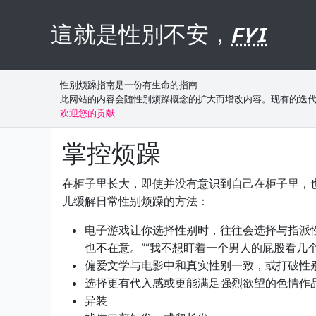
這就是性別不安，
FYI
性别烦躁指南是一份有生命的指南
此网站的内容会随性别烦躁概念的扩大而增改内容。现有的迭
欢迎您的贡献
.
掌控烦躁
在柜子里长大，即使并没有意识到自己在柜子里，
儿缓解日常性别烦躁的方法：
电子游戏让你选择性别时，往往会选择与指派
也不在意。”“我不想盯着一个男人的屁股看几个
偏爱文学与电影中和真实性别一致，或打破性
选择更有代入感或更能满足强烈欲望的色情作
异装