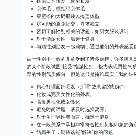
找借口剪短发，或留长发
刮体毛，或拒绝刮体毛
穿宽松的大码服装以掩盖体型
尽可能的避免社交，寻求独立
密切了解性别相关的话题，如男女服装设计
对于指派女性，痴迷于健身
与顺性别朋友一起购物，通过他们的外表感受
由于性别不一致的儿童受到了诸多虐待，许多跨儿
的某个阶段试图“接受”指派性别，极力表现男性气
毒的性别气质倾向，但是这只是掩饰真实自我的结
精心打理面部毛发（所谓“故意留的胡须”）
化妆成完美女性化的外表。
高度男性化或女性化
避免时尚话题，谈及时选择离开。
对于生理男性者而言，痴迷于健身。
在一段关系中承担非常符合性别刻板印象的角
结婚生子，期待这能“解决”你的问题