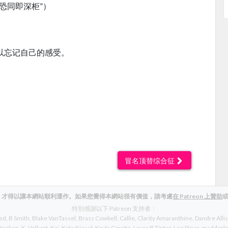
恐同即深柜”）
以忘记自己的感受。
冒名顶替综合征
，才得以讓本網站順利運作。如果您覺得本網站很有價值，請考慮
在 Patreon 上贊助
特別感謝以下 Patreon 支持者：
ed
B Smith
Blake VanTassel
Brass Cowbell
Callie
Clarity Amaranthine
Dandre Alli
 Hocken
K. Volkert
Kai
Kate Kiesel
Kayla Coyote
Laura B Tinter
Lee Piner
madderlo