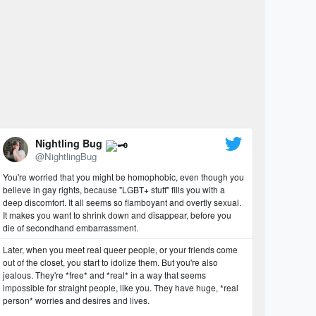
Nightling Bug
@NightlingBug
You're worried that you might be homophobic, even though you
believe in gay rights, because "LGBT+ stuff" fills you with a
deep discomfort. It all seems so flamboyant and overtly sexual.
It makes you want to shrink down and disappear, before you
die of secondhand embarrassment.
Later, when you meet real queer people, or your friends come
out of the closet, you start to idolize them. But you're also
jealous. They're *free* and *real* in a way that seems
impossible for straight people, like you. They have huge, *real
person* worries and desires and lives.