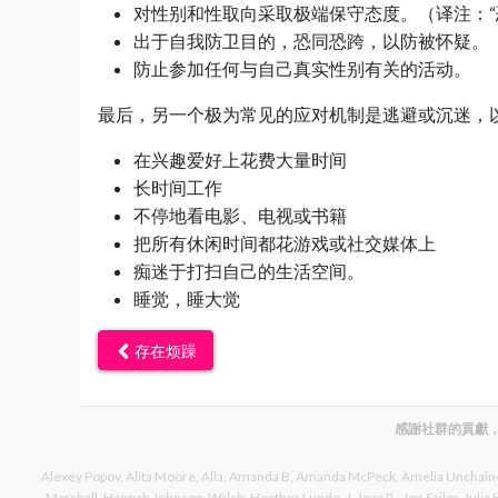
对性别和性取向采取极端保守态度。（译注：“
出于自我防卫目的，恐同恐跨，以防被怀疑。
防止参加任何与自己真实性别有关的活动。
最后，另一个极为常见的应对机制是逃避或沉迷，
在兴趣爱好上花费大量时间
长时间工作
不停地看电影、电视或书籍
把所有休闲时间都花游戏或社交媒体上
痴迷于打扫自己的生活空间。
睡觉，睡大觉
存在烦躁
感謝社群的貢獻
Alexey Popov
Alita Moore
Alla
Amanda B
Amanda McPeck
Amelia Unchain
Marshall
Hannah Johnson-Walsh
Heather Lunde
J
Jaye R.
Jon Sailor
Julia