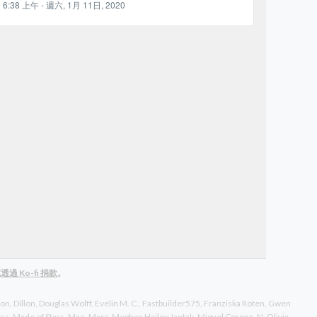
6:38 上午 - 週六, 1月 11日, 2020
或
透過 Ko-fi 捐款
。
son
Dillon
Douglas Wolff
Evelin M. C.
Fastbuilder575
Franziska Roten
Gwen
ss
Made of Stars
Mae
Mara
Meghan Hailey Jantak
Miguel Corona
N
Olivia